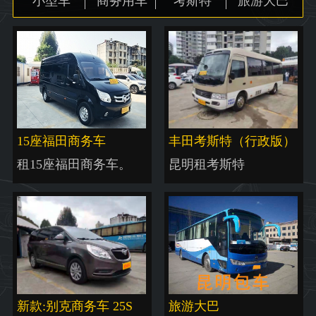
小型车
商务用车
考斯特
旅游大巴
地图
15座福田商务车
丰田考斯特（行政版）
租15座福田商务车。
昆明租考斯特
新款:别克商务车 25S
旅游大巴