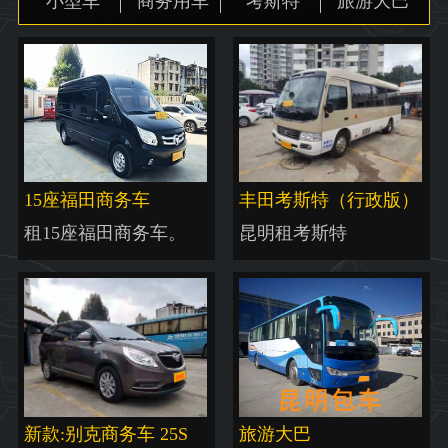
小型车
商务用车
考斯特
旅游大巴
地图
15座福田商务车
丰田考斯特（行政版）
租15座福田商务车。
昆明租考斯特
新款:别克商务车 25S
旅游大巴