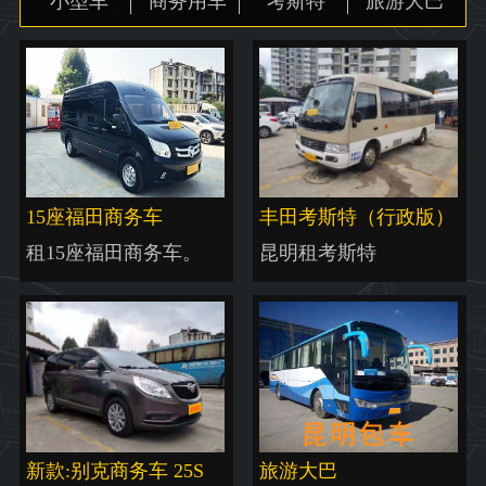
小型车
商务用车
考斯特
旅游大巴
地图
15座福田商务车
丰田考斯特（行政版）
租15座福田商务车。
昆明租考斯特
新款:别克商务车 25S
旅游大巴