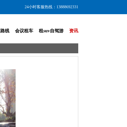
24小时客服热线：13888692331
门路线
会议租车
租suv自驾游
资讯