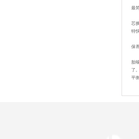
最
芯
特
保
胎
了
平