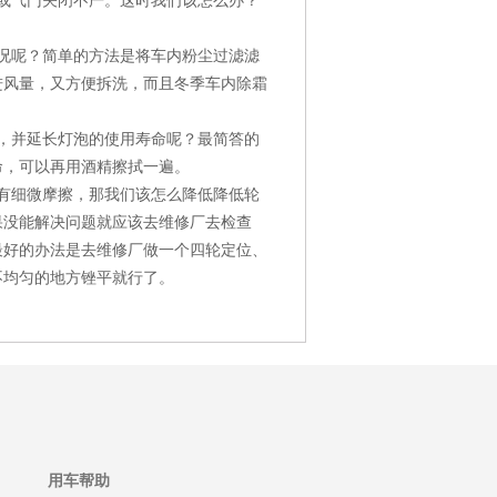
或气门关闭不严。这时我们该怎么办？
况呢？简单的方法是将车内粉尘过滤滤
进风量，又方便拆洗，而且冬季车内除霜
，并延长灯泡的使用寿命呢？最简答的
命，可以再用酒精擦拭一遍。
有细微摩擦，那我们该怎么降低降低轮
果没能解决问题就应该去维修厂去检查
最好的办法是去维修厂做一个四轮定位、
不均匀的地方锉平就行了。
用车帮助