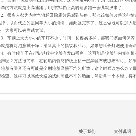
1、如果车辆发动时出现抖动情况，这说明发动机的个别气缸工作不顺畅
简单的方法就是上高速跑，用挡或4挡上高转速多跑一会儿就没事了。
2、很多人都为内空气流通及除霜效果感到头疼，那么该如何改善这些情
换掉，取而代之的是同等大小的海绵，如此就完事了。这么做既可以加大
快，大家可以去尝试尝试。
3、车辆上大大小小的车灯不少，时间一长容易坏掉，那我们该如何保养
养就是将灯泡擦拭干净，消除其上的指纹和油污。如果想延长灯泡使用寿
4、有时候车子在行驶过程中轮胎有发出噪声，这可能是轮胎与内侧护板
噪声呢？方法很简单，在轮胎内侧防护板上粘一层黑毡布或绒布即可。如
。轮胎有噪音还有可能是个别轮胎磨损不均匀所致，这个时候该怎么办？
衡检查。这样可以高效快速的找到高低不平的胎面，然后拿一个木锉，将
关于我们
支付说明