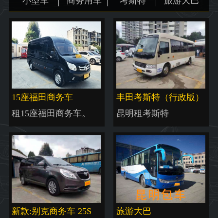
小型车
商务用车
考斯特
旅游大巴
地图
15座福田商务车
丰田考斯特（行政版）
租15座福田商务车。
昆明租考斯特
新款:别克商务车 25S
旅游大巴