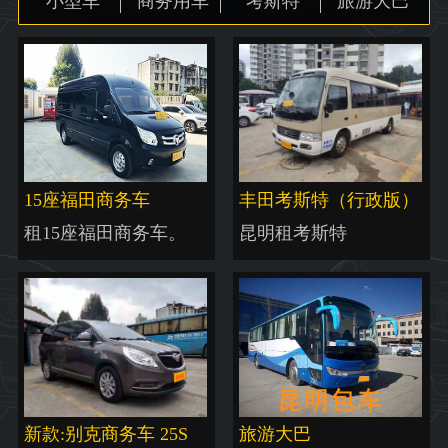
小型车
商务用车
考斯特
旅游大巴
地图
15座福田商务车
丰田考斯特（行政版）
租15座福田商务车。
昆明租考斯特
新款:别克商务车 25S
旅游大巴