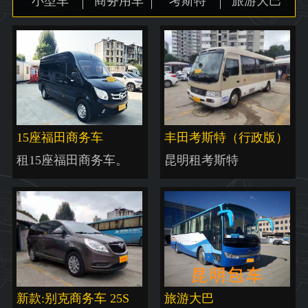
小型车
商务用车
考斯特
旅游大巴
地图
15座福田商务车
丰田考斯特（行政版）
租15座福田商务车。
昆明租考斯特
新款:别克商务车 25S
旅游大巴