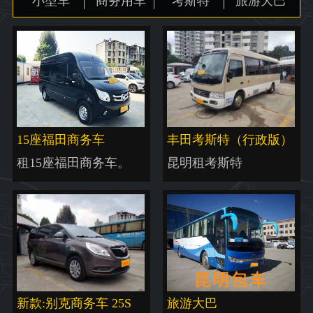
小型车
商务用车
考斯特
旅游大巴
地图
15座福田商务车
丰田考斯特（行政版）
租15座福田商务车。
昆明租考斯特
新款:别克商务车 25S
旅游大巴