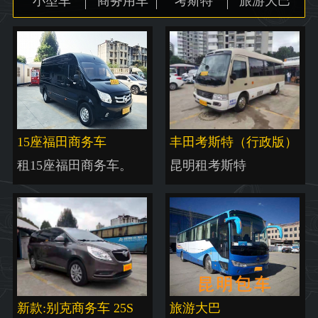
小型车
商务用车
考斯特
旅游大巴
地图
15座福田商务车
丰田考斯特（行政版）
租15座福田商务车。
昆明租考斯特
新款:别克商务车 25S
旅游大巴