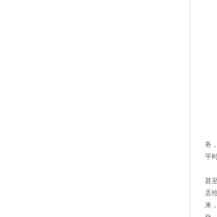
务
平
甚
丢
来