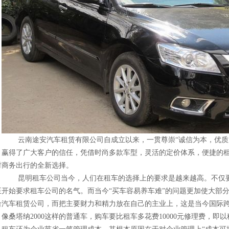
云南途安汽车租赁有限公司自成立以来，一贯尊崇“诚信为本，优质服
，赢得了广大客户的信任，凭借时尚多款车型，灵活的定价体系，便捷的
时商务出行的全新选择。
昆明租车公司当今，人们在租车的选择上的要求是越来越高。不仅要
至开始要求租车公司的名气。而当今“买车容易养车难”的问题更加使大部
给汽车租赁公司，而把主要财力和精力放在自己的主业上，这是当今国际
，像桑塔纳2000这样的普通车，购车要比租车多花费10000元修理费，即