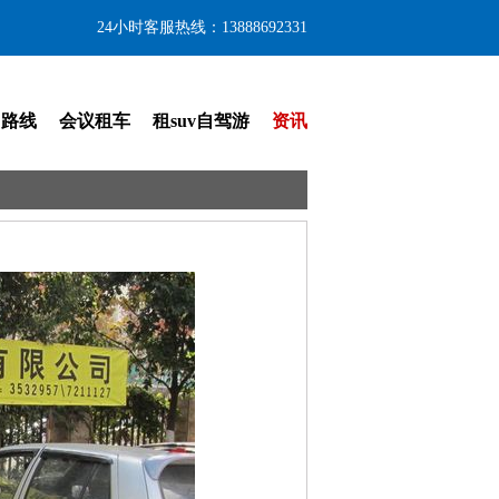
24小时客服热线：13888692331
门路线
会议租车
租suv自驾游
资讯