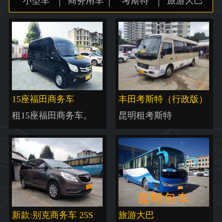
小型车
商务用车
考斯特
旅游大巴
地图
15座福田商务车
丰田考斯特（行政版）
租15座福田商务车。
昆明租考斯特
新款:别克商务车 25S
旅游大巴