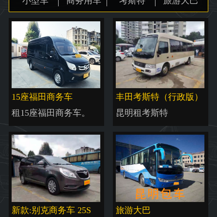
小型车
商务用车
考斯特
旅游大巴
地图
15座福田商务车
丰田考斯特（行政版）
租15座福田商务车。
昆明租考斯特
新款:别克商务车 25S
旅游大巴