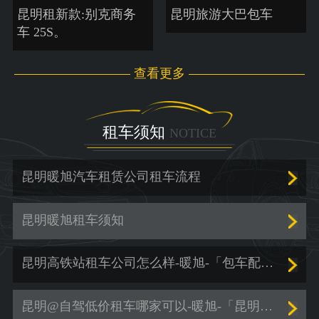
昆明租新款:别克商务
昆明旅游大巴包车
车 25S。
查看更多
租车须知
NOTICE
昆明暖旭汽车租赁公司租车流程
昆明暖旭租车须知
昆明高铁站租车公司怎么样-暖旭-「包车配司机」
昆明@自驾低价租车哪家可以-暖旭-「昆明暑假租车」