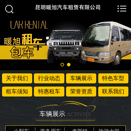


首页

关于我们
行业动态
车辆展示
特色车型
关于我们
行业动态
车辆展示
特色车型
租车须知
租车须知
特惠租车
荣誉资质
联系我们
特惠租车
荣誉资质
车辆展示
ACTIVITY
联系我们