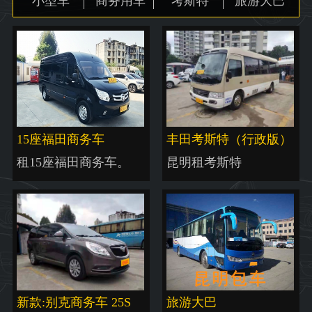
小型车
商务用车
考斯特
旅游大巴
地图
15座福田商务车
丰田考斯特（行政版）
租15座福田商务车。
昆明租考斯特
新款:别克商务车 25S
旅游大巴