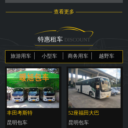
查看更多
特惠租车
DISCOUNT
旅游用车
小型车
商务用车
越野车
丰田考斯特
52座福田大巴
昆明包车
昆明包车