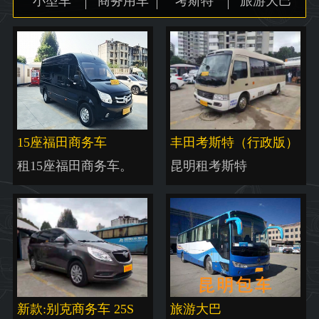
小型车
商务用车
考斯特
旅游大巴
地图
15座福田商务车
丰田考斯特（行政版）
租15座福田商务车。
昆明租考斯特
新款:别克商务车 25S
旅游大巴