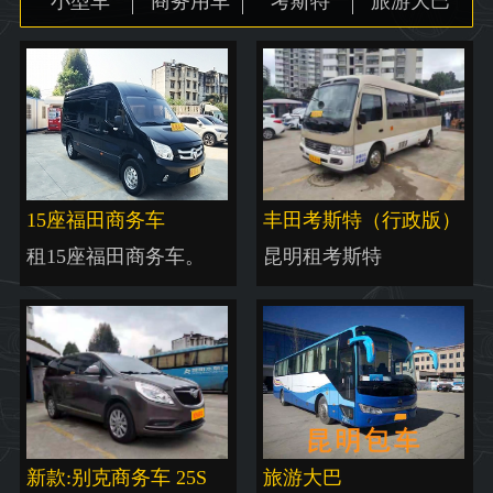
小型车
商务用车
考斯特
旅游大巴
地图
15座福田商务车
丰田考斯特（行政版）
租15座福田商务车。
昆明租考斯特
新款:别克商务车 25S
旅游大巴