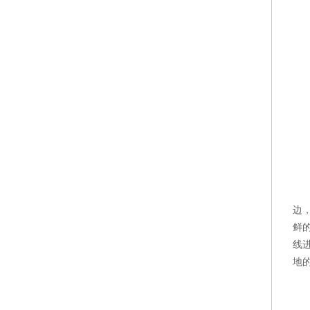
边
鲜
线
地