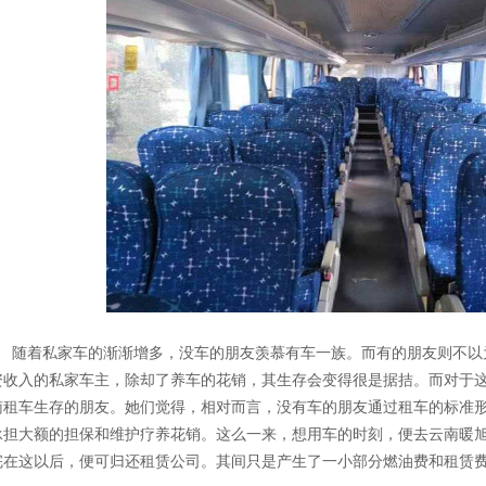
随着私家车的渐渐增多，没车的朋友羡慕有车一族。而有的朋友则不以
资收入的私家车主，除却了养车的花销，其生存会变得很是据拮。而对于
南租车生存的朋友。她们觉得，相对而言，没有车的朋友通过租车的标准
承担大额的担保和维护疗养花销。这么一来，想用车的时刻，便去云南暖
完在这以后，便可归还租赁公司。其间只是产生了一小部分燃油费和租赁