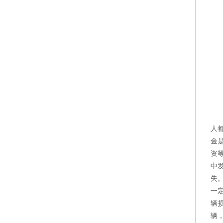
人
金
资
中
失
一
辆
辆