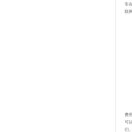
车
联
费
可
们