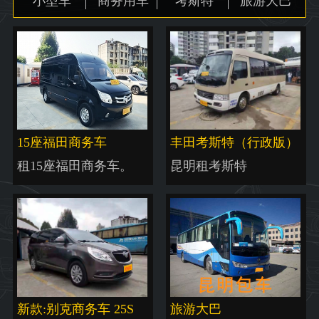
小型车
商务用车
考斯特
旅游大巴
地图
15座福田商务车
丰田考斯特（行政版）
租15座福田商务车。
昆明租考斯特
新款:别克商务车 25S
旅游大巴