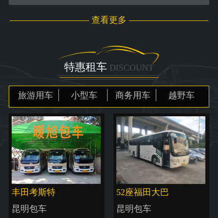
查看更多
特惠租车
DISCOUNT
旅游用车
小型车
商务用车
越野车
丰田考斯特
52座福田大巴
昆明包车
昆明包车