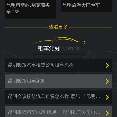
昆明租新款:别克商务
昆明旅游大巴包车
车 25S。
查看更多
租车须知
NOTICE
昆明暖旭汽车租赁公司租车流程
昆明暖旭租车须知
昆明会议接待汽车租赁怎么样-暖旭-「昆明客车租车」
昆明暑假租车电话-暖旭-「昆明包车公司电话」