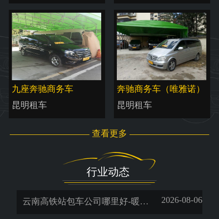
九座奔驰商务车
奔驰商务车（唯雅诺）
昆明租车
昆明租车
查看更多
行业动态
2026-08-06
云南高铁站包车公司哪里好-暖旭-「昆明租车网价目表」