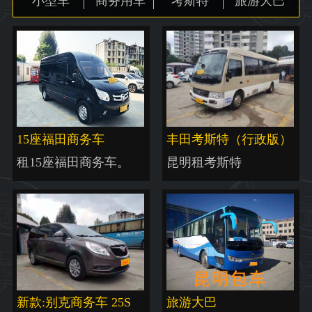
小型车
商务用车
考斯特
旅游大巴
地图
15座福田商务车
丰田考斯特（行政版）
租15座福田商务车。
昆明租考斯特
新款:别克商务车 25S
旅游大巴