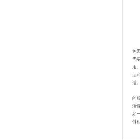
免
需
用
型
适
的
活
如
付