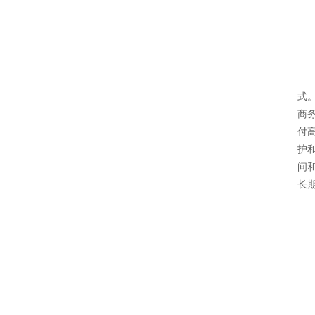
式
商
付
护
间
长