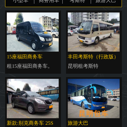
小型车
商务用车
考斯特
旅游大巴
地图
15座福田商务车
丰田考斯特（行政版）
租15座福田商务车。
昆明租考斯特
新款:别克商务车 25S
旅游大巴