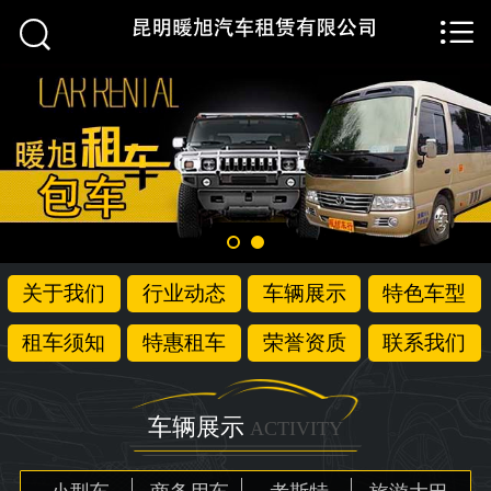


首页

关于我们
行业动态
车辆展示
特色车型
关于我们
行业动态
车辆展示
特色车型
租车须知
租车须知
特惠租车
荣誉资质
联系我们
特惠租车
荣誉资质
车辆展示
ACTIVITY
联系我们