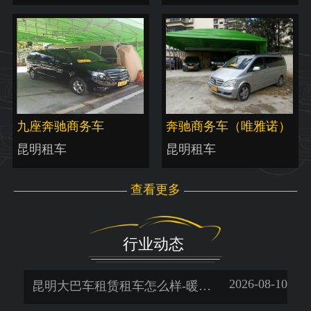
九座奔驰商务车
奔驰商务车（唯雅诺）
昆明租车
昆明租车
查看更多
行业动态
2026-08-10
昆明大巴车租赁租车怎么样-暖旭-「昆明租车平台哪个好」